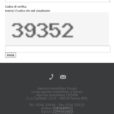
Codice di verifica
Inserisci il codice che vedi visualizzato
invia
Agenzia Immobiliare Ossani
La tua agenzia immobiliare a Faenza
Agenzia Immobiliare OSSANI
C.so Garibaldi, 21/A - 48018 Faenza (RA)
Tel.: 0546-29968 - Fax: 0546-28125
Andrea
3383689015
Patrizia
3394565603