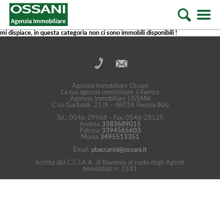
mi dispiace, in questa categoria non ci sono immobili disponibili !
Agenzia Immobiliare Ossani
La tua agenzia immobiliare a Faenza
Agenzia Immobiliare OSSANI
C.so Garibaldi, 21/A - 48018 Faenza (RA)
Tel.: 0546-29968 - Fax: 0546-28125
Andrea
3383689015
Patrizia
3394565603
Monia
3495513351
Email:
pbaccarini@ossani.it
Iscritta alla C.C.I.A.A. di Ravenna al ruolo degli Agenti
Immobiliari n. 1531