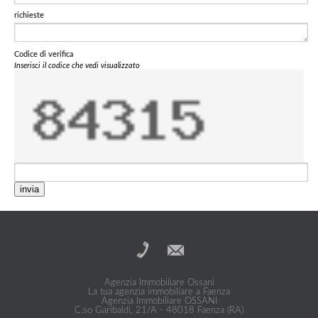
richieste
Codice di verifica
Inserisci il codice che vedi visualizzato
invia
Agenzia Immobiliare Ossani
La tua agenzia immobiliare a Faenza
Agenzia Immobiliare OSSANI
C.so Garibaldi, 21/A - 48018 Faenza (RA)