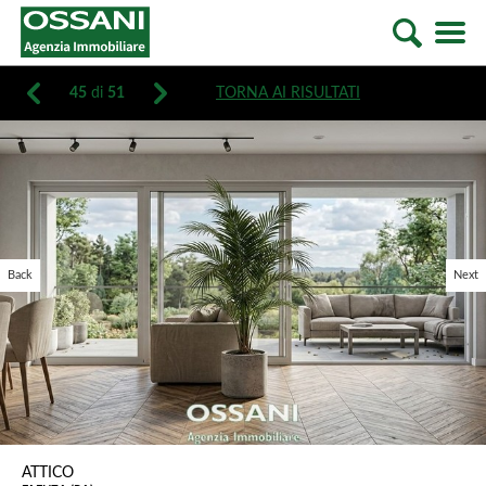
45
di
51
TORNA AI RISULTATI
Back
Next
ATTICO