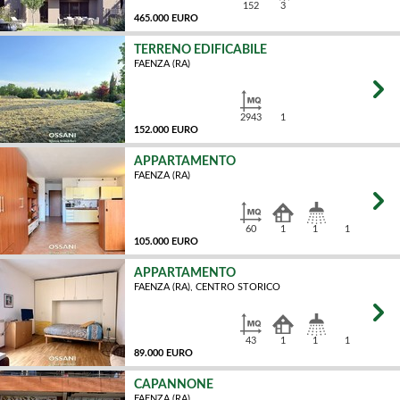
152
3
465.000 EURO
TERRENO EDIFICABILE
FAENZA (RA)
MQ
2943
1
152.000 EURO
APPARTAMENTO
FAENZA (RA)
MQ
60
1
1
1
105.000 EURO
APPARTAMENTO
FAENZA (RA), CENTRO STORICO
MQ
43
1
1
1
89.000 EURO
CAPANNONE
FAENZA (RA)