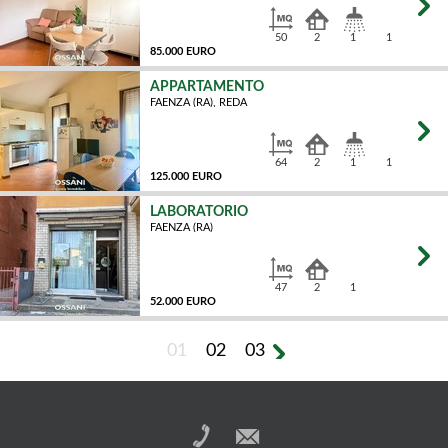
50
2
1
1
85.000 EURO
APPARTAMENTO
FAENZA (RA), REDA
MQ
64
2
1
1
125.000 EURO
LABORATORIO
FAENZA (RA)
MQ
47
2
1
52.000 EURO
01
02
03
MQ