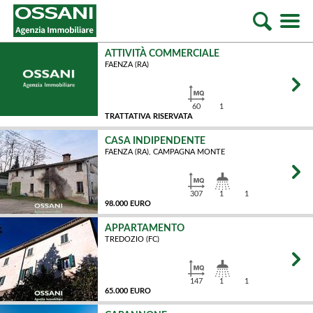
ATTIVITÀ COMMERCIALE
FAENZA (RA)
60
1
TRATTATIVA RISERVATA
CASA INDIPENDENTE
FAENZA (RA), CAMPAGNA MONTE
MQ
307
1
1
98.000 EURO
APPARTAMENTO
TREDOZIO (FC)
MQ
147
1
1
65.000 EURO