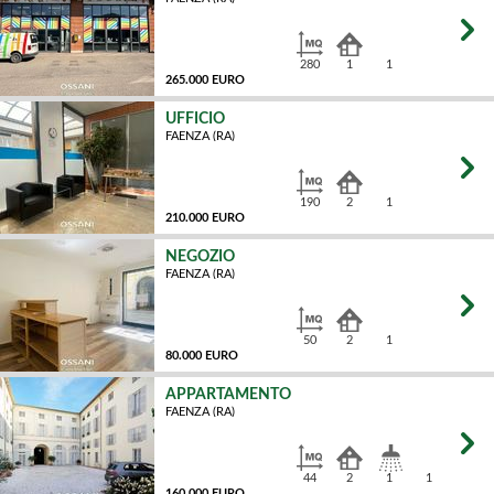
MQ
280
1
1
265.000 EURO
UFFICIO
FAENZA (RA)
MQ
190
2
1
210.000 EURO
NEGOZIO
FAENZA (RA)
MQ
50
2
1
80.000 EURO
APPARTAMENTO
FAENZA (RA)
MQ
44
2
1
1
160.000 EURO