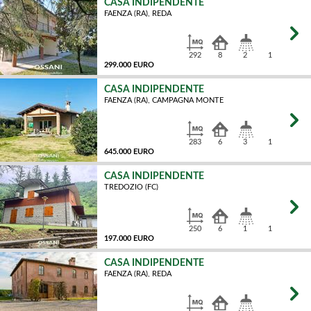
CASA INDIPENDENTE
FAENZA (RA), REDA
MQ
292
8
2
1
299.000 EURO
CASA INDIPENDENTE
FAENZA (RA), CAMPAGNA MONTE
MQ
283
6
3
1
645.000 EURO
CASA INDIPENDENTE
TREDOZIO (FC)
MQ
250
6
1
1
197.000 EURO
CASA INDIPENDENTE
FAENZA (RA), REDA
MQ