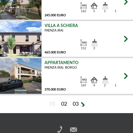
162
5
1
1
245.000 EURO
VILLA A SCHIERA
FAENZA (RA)
MQ
152
3
465.000 EURO
APPARTAMENTO
FAENZA (RA), BORGO
MQ
169
4
2
1
370.000 EURO
01
02
03
MQ