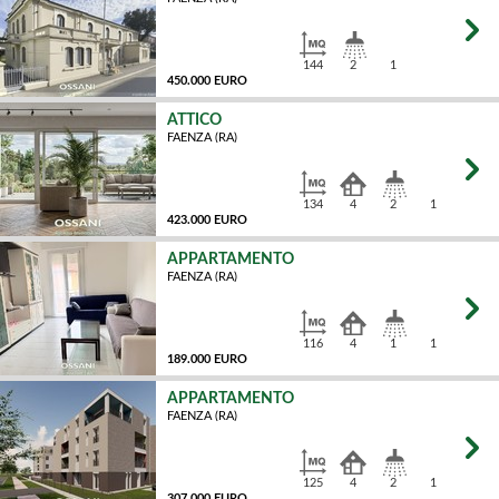
MQ
144
2
1
450.000 EURO
ATTICO
FAENZA (RA)
MQ
134
4
2
1
423.000 EURO
APPARTAMENTO
FAENZA (RA)
MQ
116
4
1
1
189.000 EURO
APPARTAMENTO
FAENZA (RA)
MQ
125
4
2
1
307.000 EURO