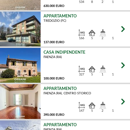
534
8
2
1
630.000 EURO
APPARTAMENTO
TREDOZIO (FC)
MQ
166
5
2
1
137.000 EURO
CASA INDIPENDENTE
FAENZA (RA)
MQ
327
5
1
1
100.000 EURO
APPARTAMENTO
FAENZA (RA), CENTRO STORICO
MQ
147
5
2
1
390.000 EURO
APPARTAMENTO
FAENZA (RA)