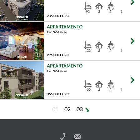
93
3
2
1
236.000 EURO
APPARTAMENTO
FAENZA (RA)
MQ
132
3
2
1
295.000 EURO
APPARTAMENTO
FAENZA (RA)
MQ
122
3
2
1
365.000 EURO
01
02
03
MQ