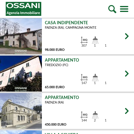
CASA INDIPENDENTE
FAENZA (RA), CAMPAGNA MONTE
307
1
1
98.000 EURO
APPARTAMENTO
TREDOZIO (FC)
MQ
147
1
1
65.000 EURO
APPARTAMENTO
FAENZA (RA)
MQ
144
2
1
450.000 EURO