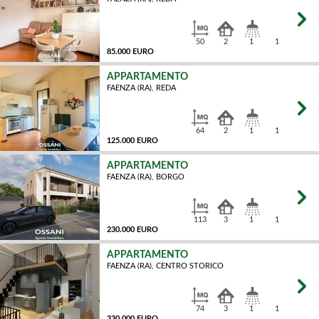
MQ
50
2
1
1
85.000 EURO
APPARTAMENTO
FAENZA (RA), REDA
MQ
64
2
1
1
125.000 EURO
APPARTAMENTO
FAENZA (RA), BORGO
MQ
113
3
1
1
230.000 EURO
APPARTAMENTO
FAENZA (RA), CENTRO STORICO
MQ
74
3
1
1
330.000 EURO