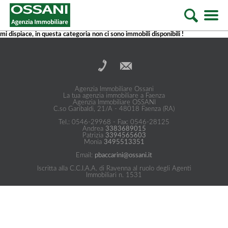
mi dispiace, in questa categoria non ci sono immobili disponibili !
Agenzia Immobiliare Ossani
La tua agenzia immobiliare a Faenza
Agenzia Immobiliare OSSANI
C.so Garibaldi, 21/A - 48018 Faenza (RA)
Tel.: 0546-29968 - Fax: 0546-28125
Andrea
3383689015
Patrizia
3394565603
Monia
3495513351
Email:
pbaccarini@ossani.it
Iscritta alla C.C.I.A.A. di Ravenna al ruolo degli Agenti
Immobiliari n. 1531