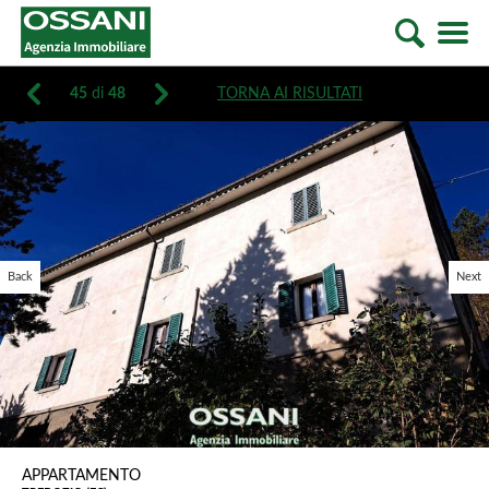
45
di
48
TORNA AI RISULTATI
Back
Next
APPARTAMENTO