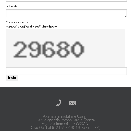
richieste
Codice di verifica
Inserisci il codice che vedi visualizzato
invia
Agenzia Immobiliare Ossani
La tua agenzia immobiliare a Faenza
Agenzia Immobiliare OSSANI
C.so Garibaldi, 21/A - 48018 Faenza (RA)