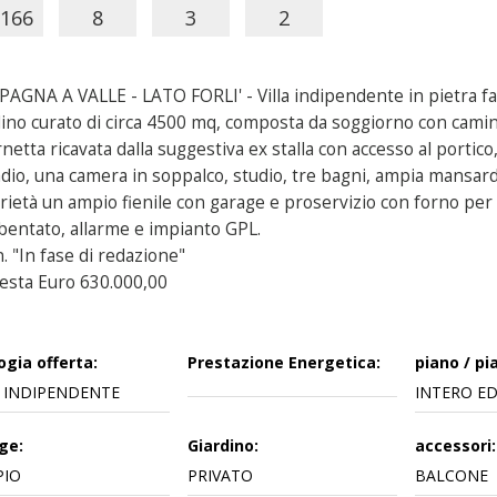
166
8
3
2
AGNA A VALLE - LATO FORLI' - Villa indipendente in pietra fac
dino curato di circa 4500 mq, composta da soggiorno con cami
netta ricavata dalla suggestiva ex stalla con accesso al portico
dio, una camera in soppalco, studio, tre bagni, ampia mansarda
rietà un ampio fienile con garage e proservizio con forno per 
ibentato, allarme e impianto GPL.
n. "In fase di redazione"
iesta Euro 630.000,00
ogia offerta:
Prestazione Energetica:
piano / pia
 INDIPENDENTE
INTERO EDI
ge:
Giardino:
accessori:
PIO
PRIVATO
BALCONE