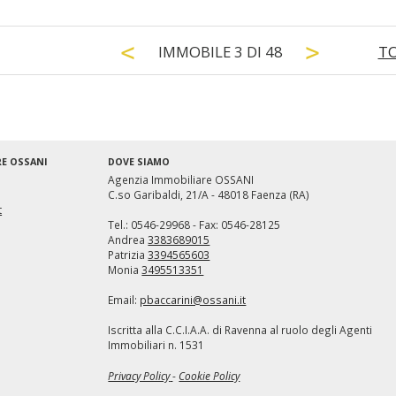
IMMOBILE
3
DI
48
TO
RE OSSANI
DOVE SIAMO
Agenzia Immobiliare OSSANI
C.so Garibaldi, 21/A - 48018 Faenza (RA)
t
Tel.: 0546-29968 - Fax: 0546-28125
Andrea
3383689015
Mondo Immobiliare
Patrizia
3394565603
Monia
3495513351
Email:
pbaccarini@ossani.it
Iscritta alla C.C.I.A.A. di Ravenna al ruolo degli Agenti
Immobiliari n. 1531
Privacy Policy
-
Cookie Policy