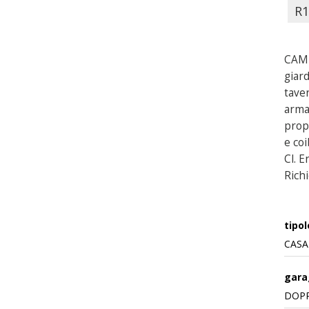
R1
CAMP
giar
taver
arma
prop
e co
Cl. E
Rich
tipol
CASA
gara
DOP