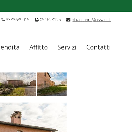
3383689015
054628125
pbaccarini@ossani.it
Vendita
Affitto
Servizi
Contatti