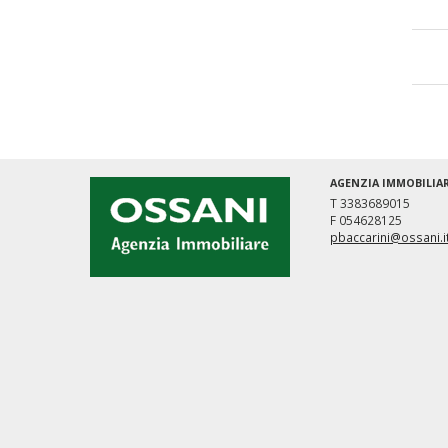
AGENZIA IMMOBILIA
T 3383689015
F 054628125
pbaccarini@ossani.i