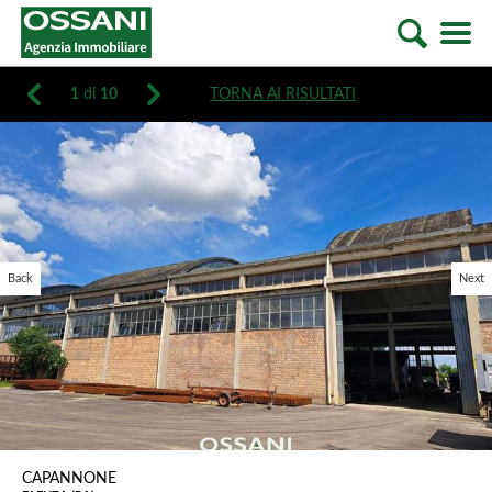
1
di
10
TORNA AI RISULTATI
Back
Next
CAPANNONE