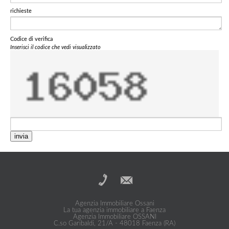
richieste
Codice di verifica
Inserisci il codice che vedi visualizzato
invia
Agenzia Immobiliare Ossani
La tua agenzia immobiliare a Faenza
Agenzia Immobiliare OSSANI
C.so Garibaldi, 21/A - 48018 Faenza (RA)