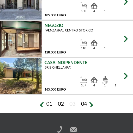
130
4
1
105.000 EURO
NEGOZIO
FAENZA (RA), CENTRO STORICO
MQ
110
4
1
128.000 EURO
CASA INDIPENDENTE
BRISIGHELLA (RA)
MQ
187
4
1
1
165.000 EURO
01
02
03
04
MQ