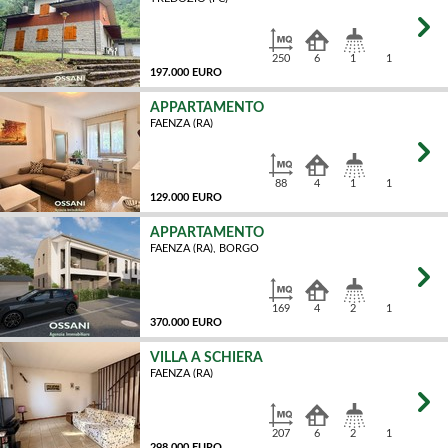
MQ
250
6
1
1
197.000 EURO
APPARTAMENTO
FAENZA (RA)
MQ
88
4
1
1
129.000 EURO
APPARTAMENTO
FAENZA (RA), BORGO
MQ
169
4
2
1
370.000 EURO
VILLA A SCHIERA
FAENZA (RA)
MQ
207
6
2
1
298.000 EURO