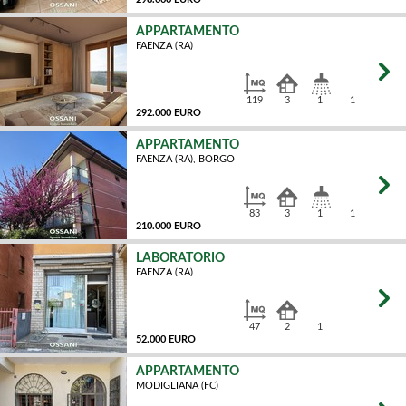
APPARTAMENTO
FAENZA (RA)
MQ
119
3
1
1
292.000 EURO
APPARTAMENTO
FAENZA (RA), BORGO
MQ
83
3
1
1
210.000 EURO
LABORATORIO
FAENZA (RA)
MQ
47
2
1
52.000 EURO
APPARTAMENTO
MODIGLIANA (FC)
MQ