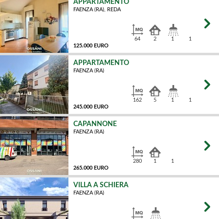
APPARTAMENTO
FAENZA (RA), REDA
MQ
64
2
1
1
125.000 EURO
APPARTAMENTO
FAENZA (RA)
MQ
162
5
1
1
245.000 EURO
CAPANNONE
FAENZA (RA)
MQ
280
1
1
265.000 EURO
VILLA A SCHIERA
FAENZA (RA)
MQ