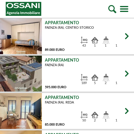
APPARTAMENTO
FAENZA (RA), CENTRO STORICO
43
1
1
1
89.000 EURO
APPARTAMENTO
FAENZA (RA)
MQ
189
5
2
1
595.000 EURO
APPARTAMENTO
FAENZA (RA), REDA
MQ
50
2
1
1
85.000 EURO